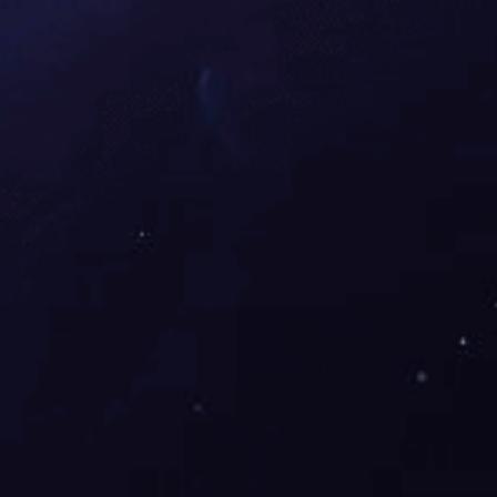
肌肤釉工艺