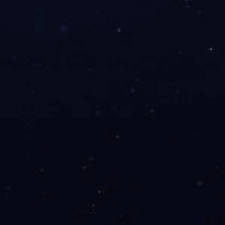
雁京陶瓷
君业陶瓷
中新设计交流
来利达陶
瓷
居里夫人陶瓷
居里夫人陶瓷官网
科鹏陶
瓷
技术支持：
陶瓷一线品牌
站_米兰体育(中国)
|
中欧在线平台
|
开云电子_开云电子（中国）
|