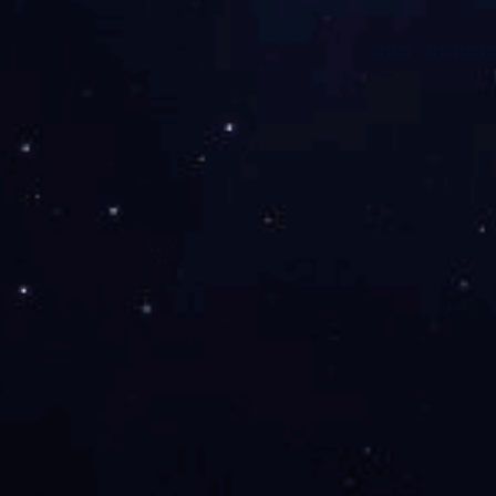
无限连纹通体大理石
宋素·凡古砖
子母配套瓷砖系列
宋素锦丝绒子母配套系列
喜翡稳步砖
诺亚方砖
山河之境
山河之境岩板系列
奢韵8135
超平金刚釉
简奢复刻釉
金丝绒
匠心大师
版权所有©九游体育官方入口 版权所有 电话:0757-
粤ICP备18118212号
公安备案4406040200092
多宝app官网
|
乐动平台网站
|
开云app登录入口_开云（中国）
|
开云足