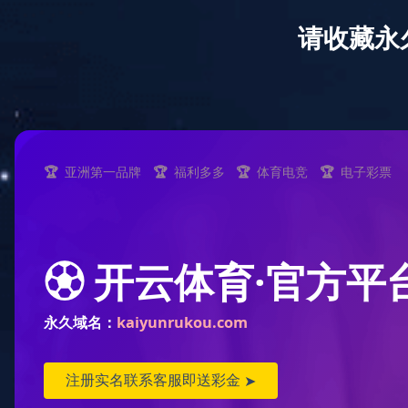
首
品牌介
页
绍