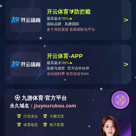
版权所有©九游体育官方入口 版权所有 电话:0757-82526883
粤ICP备18118212号
公安备案44060402000923
技术支持：
陶瓷一线品牌