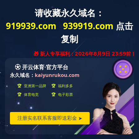
联系方式
在线留言
营销中心地址：佛山市禅城区南庄镇华夏陶瓷博览城陶中路9座
营销中心电话：0757-82526883
营销中心传真：0757-82526162
网站：/