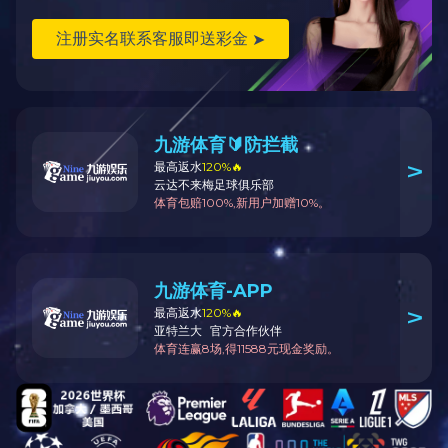
DC905TT赫布里-1